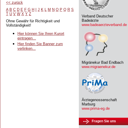
<<
zurück
A
B
C
D
E
F
G
H
I
J
K
L
M
N
O
P
Q
R
S
T
U
V
W
X
Y
Z
Verband Deutscher
Badeärzte
Ohne Gewähr für Richtigkeit und
www.badeaerzteverband.de
Vollständigkeit!
Hier können Sie Ihren Kurort
eintragen...
Hier finden Sie Banner zum
verlinken...
Migränekur Bad Endbach
www.migraenekur.de
Ärztegenossenschaft
Marburg
www.prima-eg.de
Fragen Sie uns