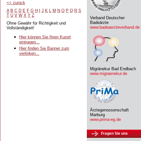
<<
zurück
A
B
C
D
E
F
G
H
I
J
K
L
M
N
O
P
Q
R
S
T
U
V
W
X
Y
Z
Verband Deutscher
Badeärzte
Ohne Gewähr für Richtigkeit und
www.badeaerzteverband.de
Vollständigkeit!
Hier können Sie Ihren Kurort
eintragen...
Hier finden Sie Banner zum
verlinken...
Migränekur Bad Endbach
www.migraenekur.de
Ärztegenossenschaft
Marburg
www.prima-eg.de
Fragen Sie uns