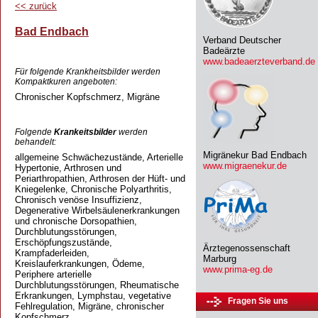
<<
zurück
Bad Endbach
Verband Deutscher
Badeärzte
www.badeaerzteverband.de
Für folgende Krankheitsbilder werden
Kompaktkuren angeboten:
Chronischer Kopfschmerz, Migräne
Folgende
Krankeitsbilder
werden
behandelt:
Migränekur Bad Endbach
allgemeine Schwächezustände, Arterielle
www.migraenekur.de
Hypertonie, Arthrosen und
Periarthropathien, Arthrosen der Hüft- und
Kniegelenke, Chronische Polyarthritis,
Chronisch venöse Insuffizienz,
Degenerative Wirbelsäulenerkrankungen
und chronische Dorsopathien,
Durchblutungsstörungen,
Erschöpfungszustände,
Ärztegenossenschaft
Krampfaderleiden,
Marburg
Kreislauferkrankungen, Ödeme,
www.prima-eg.de
Periphere arterielle
Durchblutungsstörungen, Rheumatische
Erkrankungen, Lymphstau, vegetative
Fragen Sie uns
Fehlregulation, Migräne, chronischer
Kopfschmerz